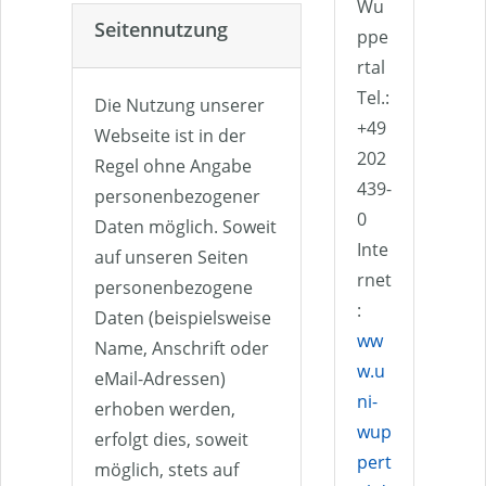
Wu
Seitennutzung
ppe
rtal
Tel.:
Die Nutzung unserer
+49
Webseite ist in der
202
Regel ohne Angabe
439-
personenbezogener
0
Daten möglich. Soweit
Inte
auf unseren Seiten
rnet
personenbezogene
:
Daten (beispielsweise
ww
Name, Anschrift oder
w.u
eMail-Adressen)
ni-
erhoben werden,
wup
erfolgt dies, soweit
pert
möglich, stets auf