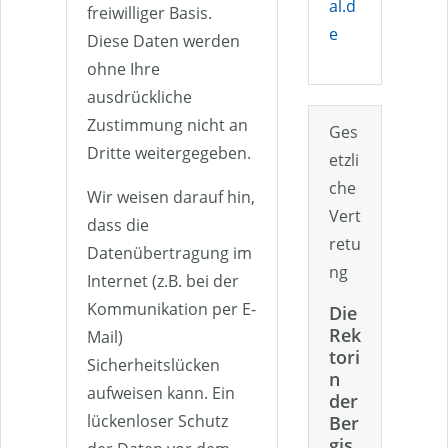
al.d
freiwilliger Basis.
e
Diese Daten werden
ohne Ihre
ausdrückliche
Zustimmung nicht an
Ges
Dritte weitergegeben.
etzli
che
Wir weisen darauf hin,
Vert
dass die
retu
Datenübertragung im
ng
Internet (z.B. bei der
Kommunikation per E-
Die
Rek
Mail)
tori
Sicherheitslücken
n
aufweisen kann. Ein
der
lückenloser Schutz
Ber
gis