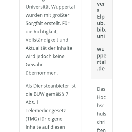
ver
Universität Wuppertal
s
wurden mit größter
Elp
ub.
Sorgfalt erstellt. Für
bib.
die Richtigkeit,
uni
Vollständigkeit und
-
Aktualität der Inhalte
wu
ppe
wird jedoch keine
rtal
Gewähr
.de
übernommen.
Als Diensteanbieter ist
Das
die BUW gemäß § 7
Hoc
Abs. 1
hsc
Telemediengesetz
huls
(TMG) für eigene
chri
Inhalte auf diesen
ften