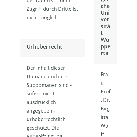
der Daten vor dem
che
Zugriff durch Dritte ist
Uni
nicht möglich.
ver
sitä
t
Wu
ppe
Urheberrecht
rtal
Der Inhalt dieser
Fra
Domäne und ihrer
u
Subdomänen sind -
Prof
sofern nicht
. Dr.
ausdrücklich
Birg
angegeben -
itta
urheberrechtlich
Wol
geschützt. Die
ff
Vervielfältigung,