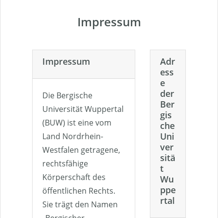
Impressum
Impressum
Adr
ess
e
der
Die Bergische
Ber
Universität Wuppertal
gis
(BUW) ist eine vom
che
Uni
Land Nordrhein-
ver
Westfalen getragene,
sitä
rechtsfähige
t
Körperschaft des
Wu
ppe
öffentlichen Rechts.
rtal
Sie trägt den Namen
„Bergischer