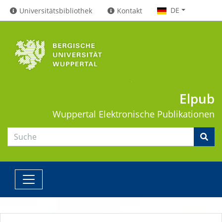
DE
Universitätsbibliothek
Kontakt
Elpub
Wuppertal
Elektronische Publikationen