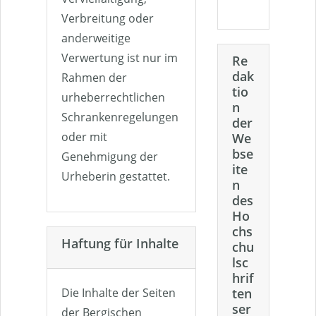
Verbreitung oder
anderweitige
Verwertung ist nur im
Re
dak
Rahmen der
tio
urheberrechtlichen
n
Schrankenregelungen
der
oder mit
We
bse
Genehmigung der
ite
Urheberin gestattet.
n
des
Ho
chs
Haftung für Inhalte
chu
lsc
hrif
ten
Die Inhalte der Seiten
ser
der Bergischen