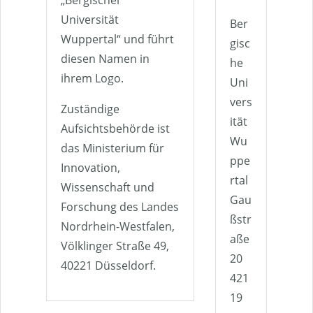
Universität
Ber
Wuppertal“ und führt
gisc
diesen Namen in
he
ihrem Logo.
Uni
vers
Zuständige
ität
Aufsichtsbehörde ist
Wu
das Ministerium für
ppe
Innovation,
rtal
Wissenschaft und
Gau
Forschung des Landes
ßstr
Nordrhein-Westfalen,
aße
Völklinger Straße 49,
20
40221 Düsseldorf.
421
19