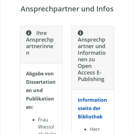
Ansprechpartner und Infos
Ihre
Ansprechp
Ansprechp
artnerinne
artner und
n
Informatio
nen zu
Open
Access E-
Abgabe von
Publishing
Dissertation
en und
Publikation
Information
en:
sseite der
Bibliothek
Frau
Wiesiol
Herr
ek-Huke