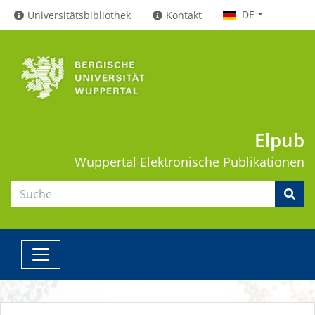
DE
Universitätsbibliothek
Kontakt
Elpub
Wuppertal
Elektronische Publikationen