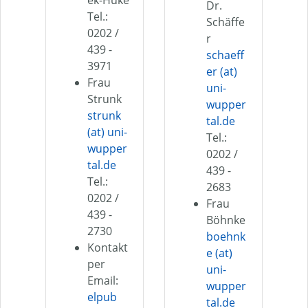
Dr.
Tel.:
Schäffe
0202 /
r
439 -
schaeff
3971
er (at)
Frau
uni-
Strunk
wupper
strunk
tal.de
(at) uni-
Tel.:
wupper
0202 /
tal.de
439 -
Tel.:
2683
0202 /
Frau
439 -
Böhnke
2730
boehnk
Kontakt
e (at)
per
uni-
Email:
wupper
elpub
tal.de