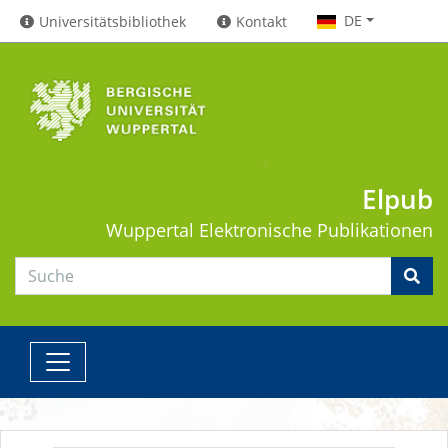
DE
Universitätsbibliothek
Kontakt
Elpub
Wuppertal
Elektronische Publikationen