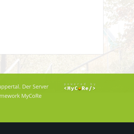
ppertal. Der Server
Framework MyCoRe