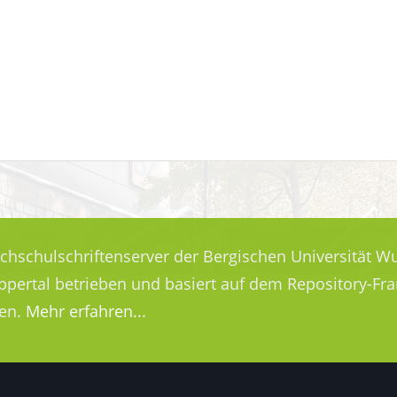
ochschulschriftenserver der Bergischen Universität Wu
uppertal betrieben und basiert auf dem Repository-
en.
Mehr erfahren...