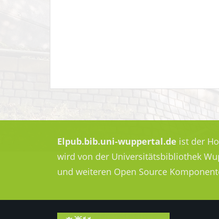
Elpub.bib.uni-wuppertal.de
ist der H
wird von der Universitätsbibliothek W
und weiteren Open Source Komponent