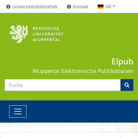
DE
Universitätsbibliothek
Kontakt
Elpub
Wuppertal
Elektronische Publikationen