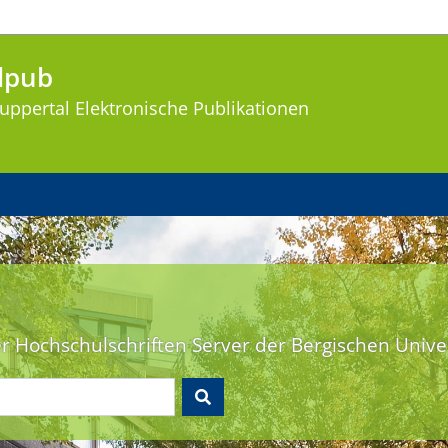
lpub
uppertal
Elektronische Publikationen
er Hochschulschriften Server der Bergischen Unive