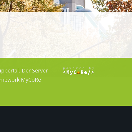
ppertal. Der Server
Framework MyCoRe