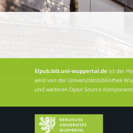
Elpub.bib.uni-wuppertal.de
ist der H
wird von der Universitätsbibliothek W
und weiteren Open Source Komponent