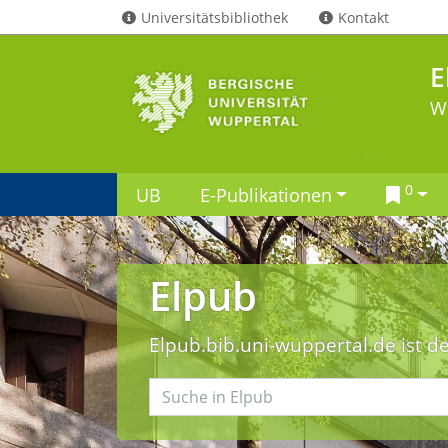
Universitätsbibliothek
Kontakt
E
W
0
UB
E-Publikationen
Elpub
Elpub.bib.uni-wuppertal.de ist d