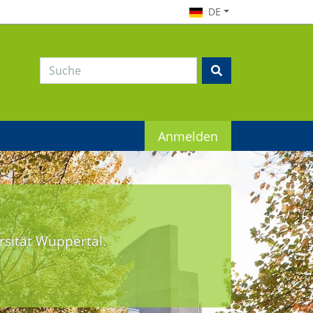
DE
Anmelden
rsität Wuppertal.