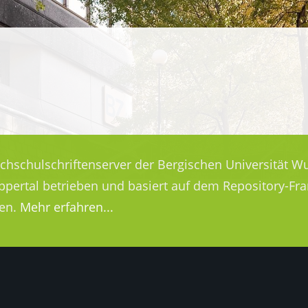
ochschulschriftenserver der Bergischen Universität Wu
uppertal betrieben und basiert auf dem Repository-
en.
Mehr erfahren...