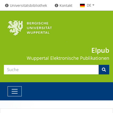
DE
Universitätsbibliothek
Kontakt
Elpub
Wuppertal
Elektronische Publikationen