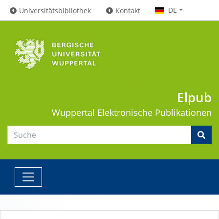
DE
Universitätsbibliothek
Kontakt
Elpub
Wuppertal
Elektronische Publikationen