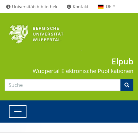
DE
Universitätsbibliothek
Kontakt
Elpub
Wuppertal
Elektronische Publikationen