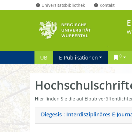
Universitätsbibliothek
Kontakt
E
W
0
UB
E-Publikationen
Hochschulschrift
Hier finden Sie die auf Elpub veröffentlicht
Diegesis : Interdisziplinäres E-Jour