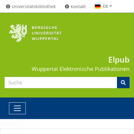
DE
Universitätsbibliothek
Kontakt
Elpub
Wuppertal
Elektronische Publikationen