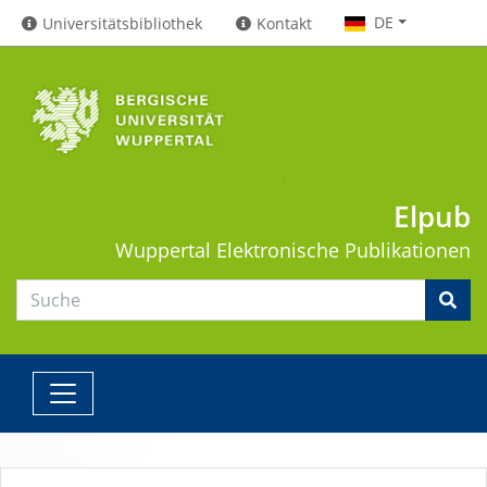
DE
Universitätsbibliothek
Kontakt
Elpub
Wuppertal
Elektronische Publikationen