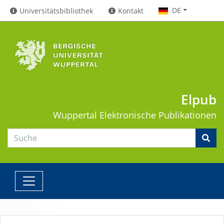
DE
Universitätsbibliothek
Kontakt
Elpub
Wuppertal
Elektronische Publikationen