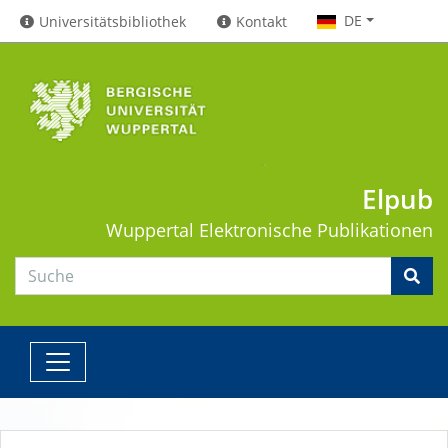
DE
Universitätsbibliothek
Kontakt
Elpub
Wuppertal
Elektronische Publikationen