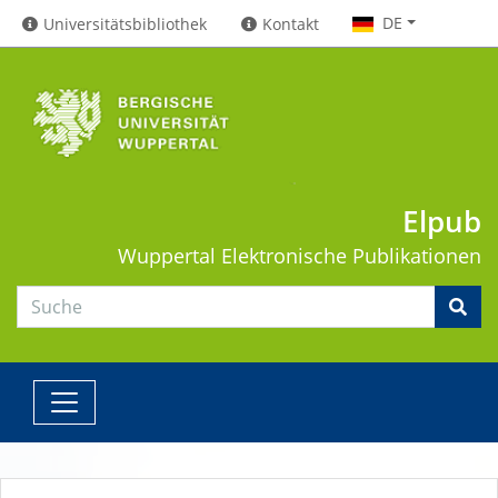
DE
Universitätsbibliothek
Kontakt
Elpub
Wuppertal
Elektronische Publikationen