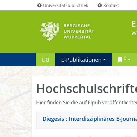
Universitätsbibliothek
Kontakt
E
W
0
UB
E-Publikationen
Hochschulschrift
Hier finden Sie die auf Elpub veröffentlicht
Diegesis : Interdisziplinäres E-Jour