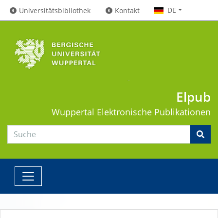
DE
Universitätsbibliothek
Kontakt
Elpub
Wuppertal
Elektronische Publikationen