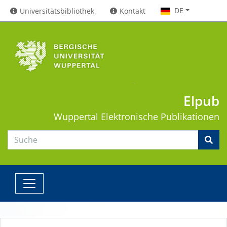
DE
Universitätsbibliothek
Kontakt
Elpub
Wuppertal
Elektronische Publikationen