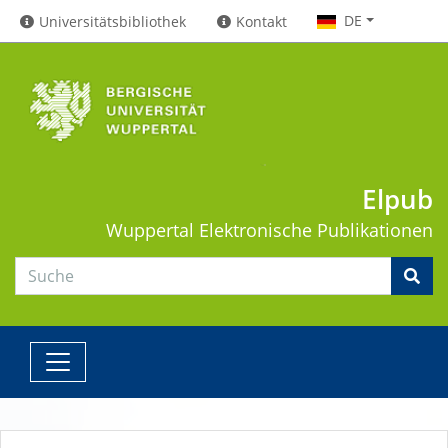
DE
Universitätsbibliothek
Kontakt
Elpub
Wuppertal
Elektronische Publikationen