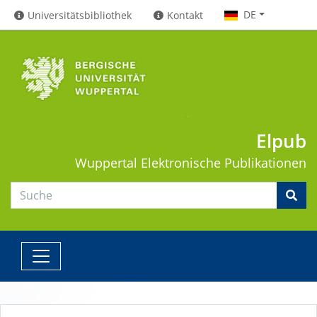
DE
Universitätsbibliothek
Kontakt
Elpub
Wuppertal
Elektronische Publikationen