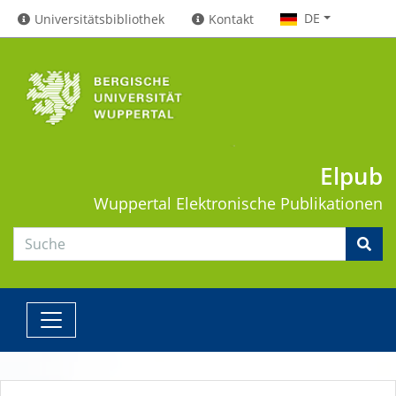
DE
Universitätsbibliothek
Kontakt
Elpub
Wuppertal
Elektronische Publikationen