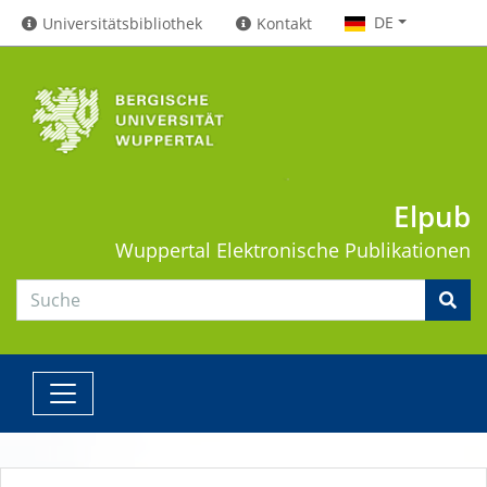
DE
Universitätsbibliothek
Kontakt
Elpub
Wuppertal
Elektronische Publikationen