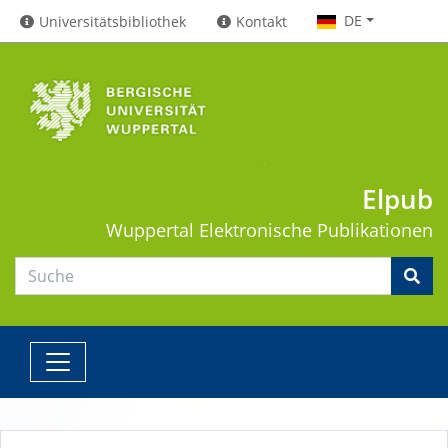
DE
Universitätsbibliothek
Kontakt
Elpub
Wuppertal
Elektronische Publikationen