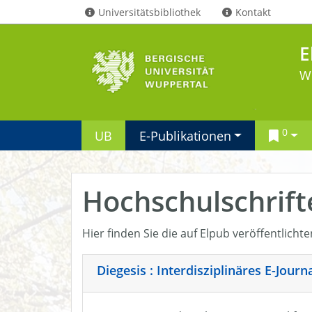
Universitätsbibliothek
Kontakt
E
W
0
UB
E-Publikationen
Hochschulschrift
Hier finden Sie die auf Elpub veröffentlicht
Diegesis : Interdisziplinäres E-Jour