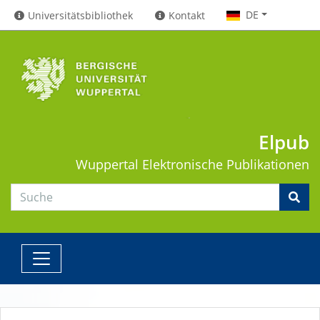
DE
Universitätsbibliothek
Kontakt
Elpub
Wuppertal
Elektronische Publikationen