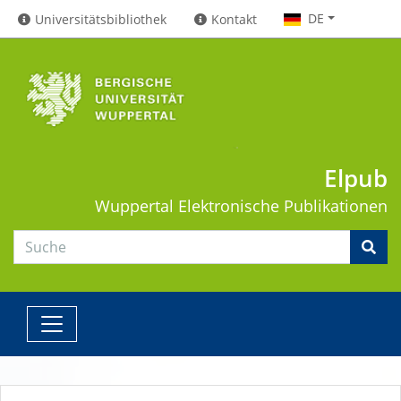
DE
Universitätsbibliothek
Kontakt
Elpub
Wuppertal
Elektronische Publikationen