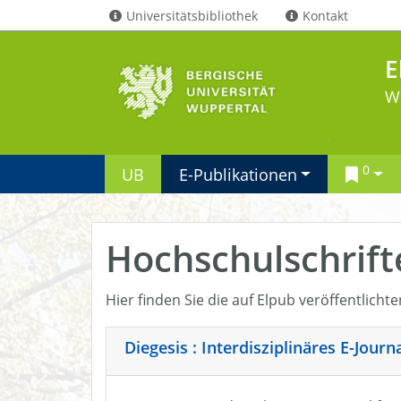
Universitätsbibliothek
Kontakt
E
W
0
UB
E-Publikationen
Hochschulschrift
Hier finden Sie die auf Elpub veröffentlicht
Diegesis : Interdisziplinäres E-Jour