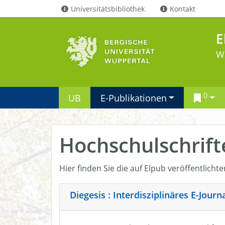
Universitätsbibliothek
Kontakt
E
W
0
UB
E-Publikationen
Hochschulschrift
Hier finden Sie die auf Elpub veröffentlicht
Diegesis : Interdisziplinäres E-Jour