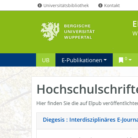
Universitätsbibliothek
Kontakt
E
W
0
UB
E-Publikationen
Hochschulschrift
Hier finden Sie die auf Elpub veröffentlicht
Diegesis : Interdisziplinäres E-Jour