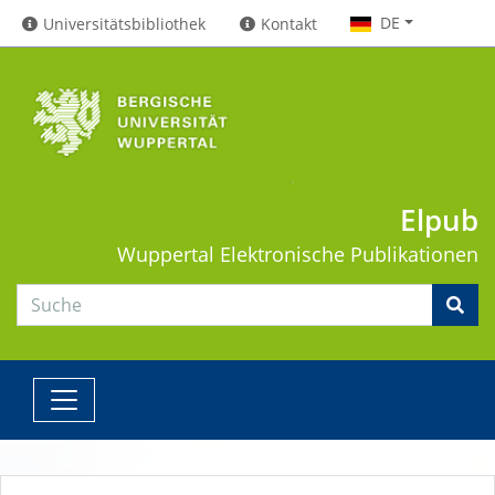
DE
Universitätsbibliothek
Kontakt
Elpub
Wuppertal
Elektronische Publikationen