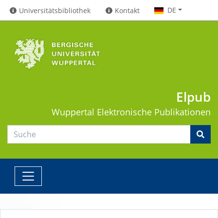
DE
Universitätsbibliothek
Kontakt
Elpub
Wuppertal
Elektronische Publikationen