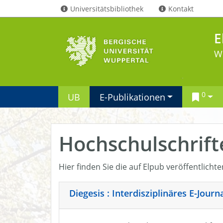
Universitätsbibliothek
Kontakt
E
W
0
UB
E-Publikationen
Hochschulschrift
Hier finden Sie die auf Elpub veröffentlicht
Diegesis : Interdisziplinäres E-Jour