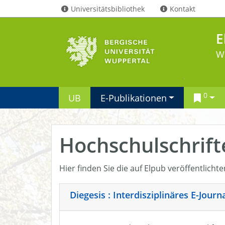
Universitätsbibliothek
Kontakt
E
W
0
UB
E-Publikationen
Hochschulschrift
Hier finden Sie die auf Elpub veröffentlicht
Diegesis : Interdisziplinäres E-Jour