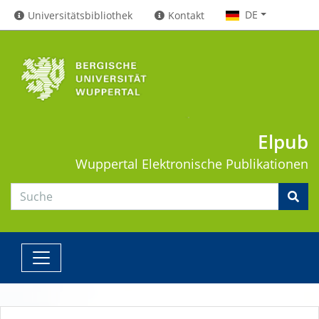
DE
Universitätsbibliothek
Kontakt
Elpub
Wuppertal
Elektronische Publikationen