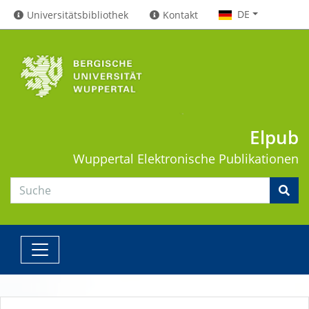
DE
Universitätsbibliothek
Kontakt
Elpub
Wuppertal
Elektronische Publikationen