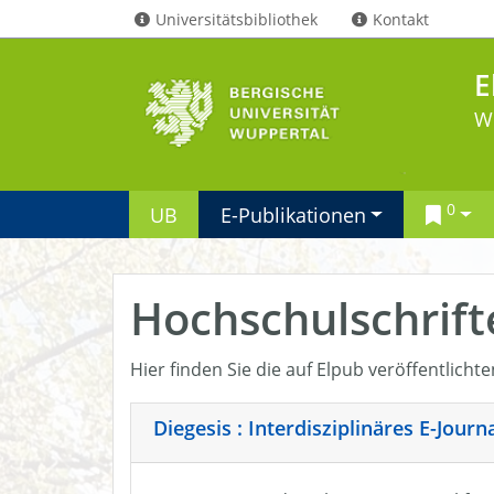
Universitätsbibliothek
Kontakt
E
W
0
UB
E-Publikationen
Hochschulschrift
Hier finden Sie die auf Elpub veröffentlicht
Diegesis : Interdisziplinäres E-Jour