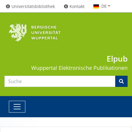
DE
Universitätsbibliothek
Kontakt
Elpub
Wuppertal
Elektronische Publikationen