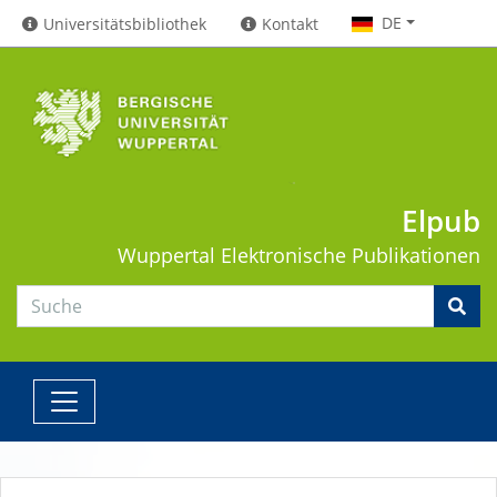
DE
Universitätsbibliothek
Kontakt
Elpub
Wuppertal
Elektronische Publikationen