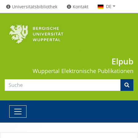
DE
Universitätsbibliothek
Kontakt
Elpub
Wuppertal
Elektronische Publikationen