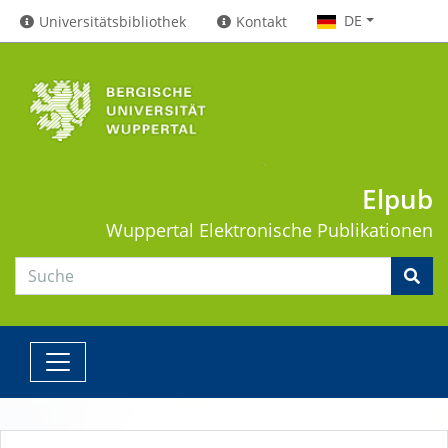
DE
Universitätsbibliothek
Kontakt
Elpub
Wuppertal
Elektronische Publikationen