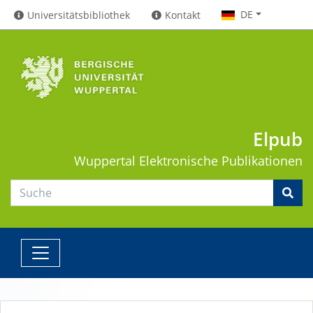
DE
Universitätsbibliothek
Kontakt
Elpub
Wuppertal
Elektronische Publikationen