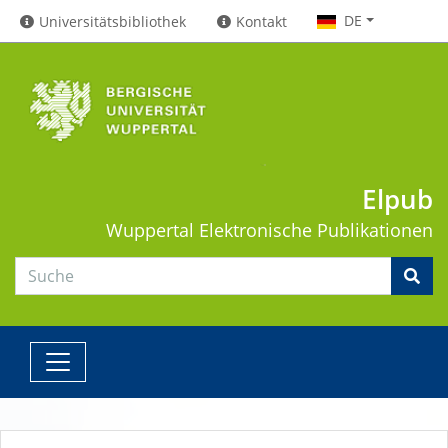
DE
Universitätsbibliothek
Kontakt
Elpub
Wuppertal
Elektronische Publikationen