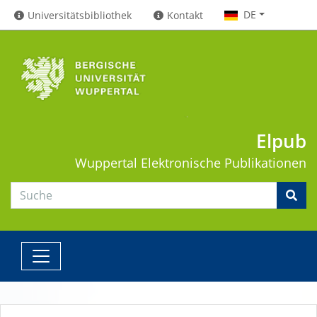
DE
Universitätsbibliothek
Kontakt
Elpub
Wuppertal
Elektronische Publikationen