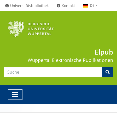
DE
Universitätsbibliothek
Kontakt
Elpub
Wuppertal
Elektronische Publikationen