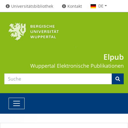
DE
Universitätsbibliothek
Kontakt
Elpub
Wuppertal
Elektronische Publikationen