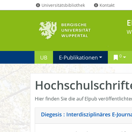
Universitätsbibliothek
Kontakt
E
W
0
UB
E-Publikationen
Hochschulschrift
Hier finden Sie die auf Elpub veröffentlicht
Diegesis : Interdisziplinäres E-Jour