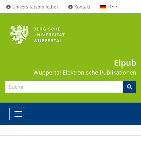
DE
Universitätsbibliothek
Kontakt
Elpub
Wuppertal
Elektronische Publikationen