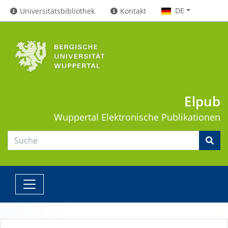
DE
Universitätsbibliothek
Kontakt
Elpub
Wuppertal
Elektronische Publikationen