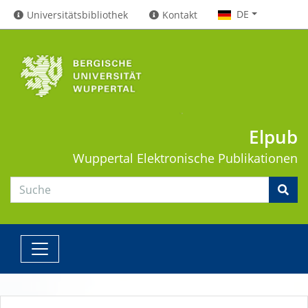
DE
Universitätsbibliothek
Kontakt
Elpub
Wuppertal
Elektronische Publikationen