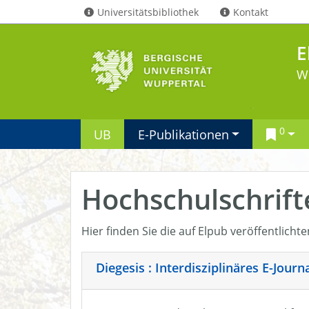
Universitätsbibliothek
Kontakt
E
W
0
UB
E-Publikationen
Hochschulschrift
Hier finden Sie die auf Elpub veröffentlicht
Diegesis : Interdisziplinäres E-Jour